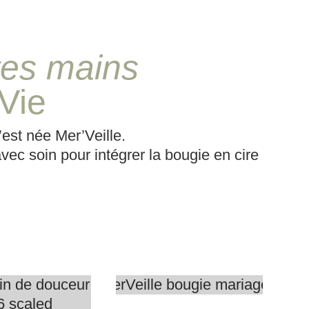
tes mains
 Vie
Vos
e
’est née Mer’Veille.
évènements
deau
ec soin pour intégrer la bougie en cire