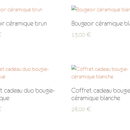
du
plus
récent
ir céramique brun
Bougeoir céramique bl
au
€
13,00
€
plus
ancien
t cadeau duo bougie-
Coffret cadeau bougie
ique
céramique blanche
€
28,00
€