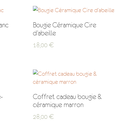
anc
Bougie Céramique Cire
d’abeille
18,00
€
-
Coffret cadeau bougie &
céramique marron
28,00
€