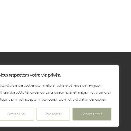
Informations
Nous respectons votre vie privée.
CGV
ous utilisons des cookies pour améliorer votre expérience de navigation,
Mentions légales
iffuser des publicités ou des contenus personnalisés et analyser notre trafic. En
Politique de confidentialité
liquant sur « Tout accepter », vous consentez à notre utilisation des cookies.
Personnaliser
Tout rejeter
Accepter tout