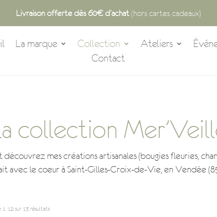
Livraison offerte dès 60€ d’achat
(hors cartes cadeaux)
il
La marque
Collection
Ateliers
Évén
Contact
a collection Mer’Veil
t découvrez mes créations artisanales (bougies fleuries, cha
ait avec le coeur à
Saint-Gilles-Croix-de-Vie, en Vendée (8
Trié
 1–12 sur 13 résultats