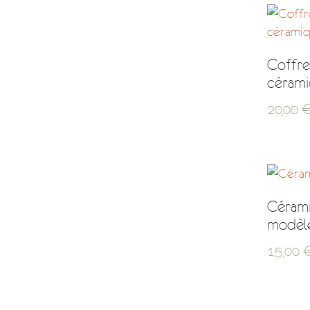
Coffre
cérami
20,00
Cérami
modèl
15,00