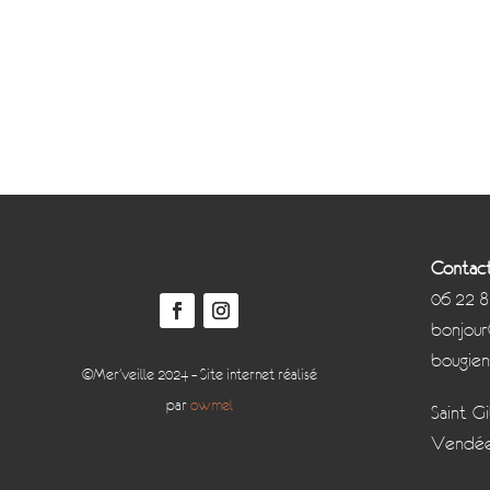
Contac
06 22 8
bonjour
bougiena
©Mer’veille 2024 – Site internet réalisé
par
owmel
Saint-Gi
Vendée