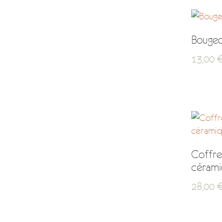
Bougeo
13,00
Coffre
céram
28,00