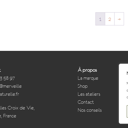
1
2
→
t
À propos
3 58 97
La marque
N
@merveille-
Shop
d
turelle.fr
Les ateliers
c
Contact
lles-Croix-de-Vie,
Nos conseils
, France